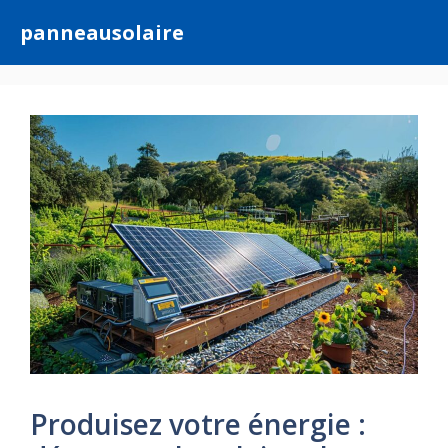
Aller
panneausolaire
au
contenu
Produisez votre énergie :